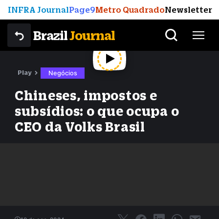
INFRA Journal
Page9
Metro Quadrado
Newsletter
Brazil
Journal
Play
Negócios
Chineses, impostos e
subsídios: o que ocupa o
CEO da Volks Brasil