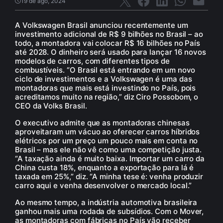
19 de ago, 2024
A Volkswagen Brasil anunciou recentemente um
investimento adicional de R$ 9 bilhões no Brasil – ao
todo, a montadora vai colocar R$ 16 bilhões no País
até 2028. O dinheiro será usado para lançar 16 novos
modelos de carros, com diferentes tipos de
combustíveis. “O Brasil está entrando em um novo
ciclo de investimentos e a Volkswagen é uma das
montadoras que mais está investindo no País, pois
acreditamos muito na região,” diz Ciro Possobom, o
CEO da Volks Brasil.
O executivo admite que as montadoras chinesas
aproveitaram um vácuo ao oferecer carros híbridos
elétricos por um preço um pouco mais em conta no
Brasil – mas ele não vê como uma competição justa.
“A taxação ainda é muito baixa. Importar um carro da
China custa 18%, enquanto a exportação para lá é
taxada em 25%,” diz. “A minha tese é: venha produzir
carro aqui e venha desenvolver o mercado local.”
Ao mesmo tempo, a indústria automotiva brasileira
ganhou mais uma rodada de subsídios. Com o Mover,
as montadoras com fábricas no País vão receber