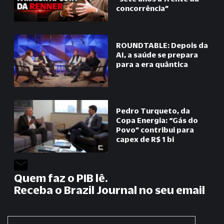
concorrência
”
ROUNDTABLE: Depois da
AI, a saúde se prepara
para a era quântica
Pedro Turqueto, da
Copa Energia:
“
Gás do
Povo
”
contribui para
capex de R$ 1 bi
Quem faz o PIB lê.
Receba o Brazil Journal no seu email