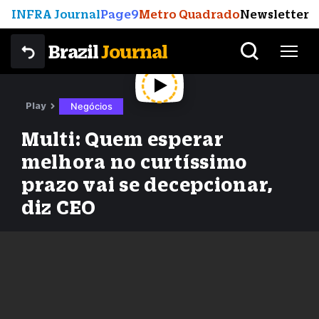
INFRA Journal
Page9
Metro Quadrado
Newsletter
Brazil
Journal
Play
Negócios
Multi: Quem esperar
melhora no curtíssimo
prazo vai se decepcionar,
diz CEO