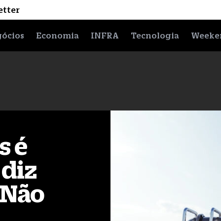
etter
ócios
Economia
INFRA
Tecnologia
Weeke
s é
, diz
Não