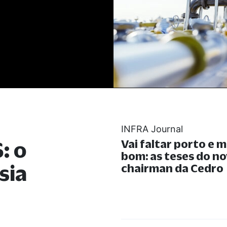
INFRA Journal
: o
Vai faltar porto e m
bom: as teses do n
sia
chairman da Cedro