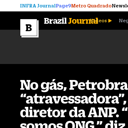
INFRA Journal
Page9
Metro Quadrado
Newsl
Brazil
Journal
Vídeos
Neg
A Moeda que Vingou
No gás, Petrobra
“
atravessadora
”
diretor da ANP.
“
somos ONG,
”
diz