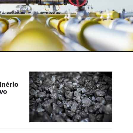
inério
ovo