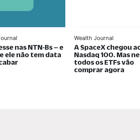
Journal
Wealth Journal
esse nas NTN-Bs – e
A SpaceX chegou a
e ele não tem data
Nasdaq 100. Mas n
cabar
todos os ETFs vão
comprar agora