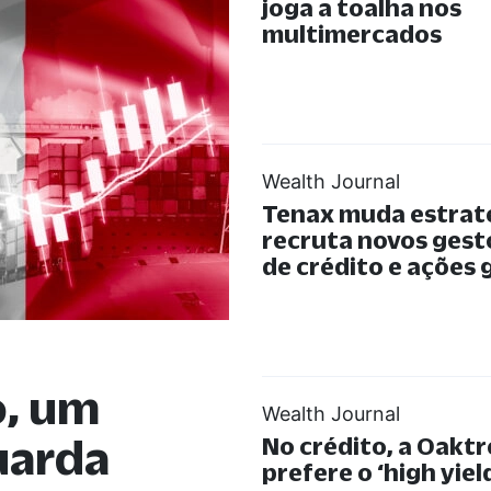
joga a toalha nos
multimercados
Wealth Journal
Tenax muda estraté
recruta novos gest
de crédito e ações 
o, um
Wealth Journal
uarda
No crédito, a Oaktr
prefere o ‘high yiel