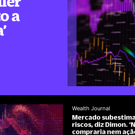
ler
o a
a’
Wealth Journal
Mercado subestim
riscos, diz Dimon. ‘
compraria nem açã