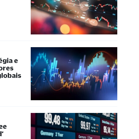
gia e
ores
globais
ee
d’