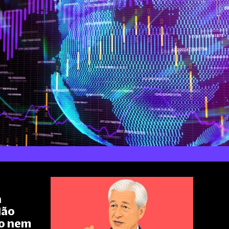
a
Não
o nem