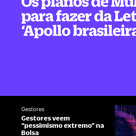
Os planos de Mul
para fazer da Let
‘Apollo brasileir
Gestores
Gestores veem
“
pessimismo extremo
”
na
Bolsa