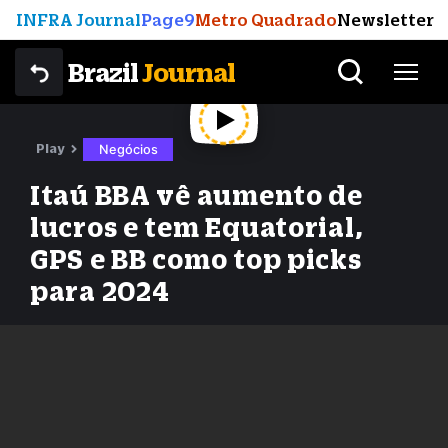
INFRA Journal
Page9
Metro Quadrado
Newsletter
Brazil
Journal
Play
Negócios
Itaú BBA vê aumento de
lucros e tem Equatorial,
GPS e BB como top picks
para 2024