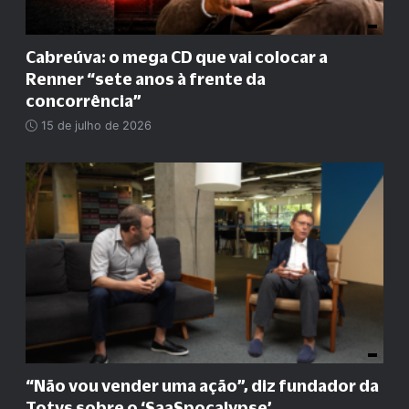
Cabreúva: o mega CD que vai colocar a
Renner
“
sete anos à frente da
concorrência
”
15 de julho de 2026
“
Não vou vender uma ação
”
, diz fundador da
Totvs sobre o ‘SaaSpocalypse’