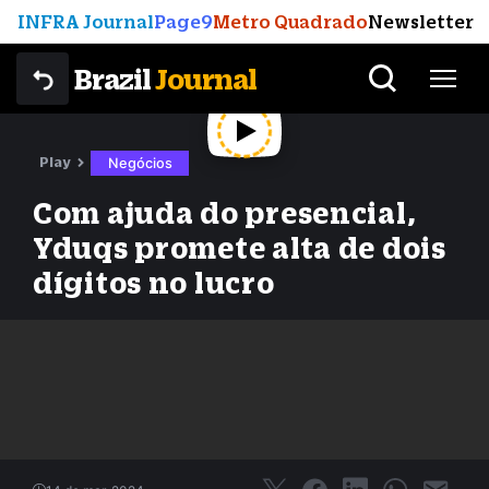
INFRA Journal
Page9
Metro Quadrado
Newsletter
Brazil
Journal
Play
Negócios
Com ajuda do presencial,
Yduqs promete alta de dois
dígitos no lucro