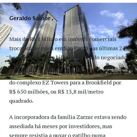
Geraldo Samor
Mais de R$ 1 bilhão em imóveis comerciais
trocaram de mãos em São Paulo nas últimas 24
horas. Outro meio bilhão está sendo negociado.
A EZTEC acaba de anunciar a venda da Torre B
do complexo EZ Towers para a Brookfield por
R$ 650 milhões, ou R$ 13,8 mil/metro
quadrado.
A incorporadora da família Zarzur estava sendo
assediada há meses por investidores, mas
sempre resistia a puxar o gatilho numa