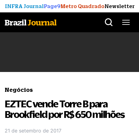
INFRA Journal
Page9
Metro Quadrado
Newsletter
Brazil
Journal
Negócios
EZTEC vende Torre B para
Brookfield por R$ 650 milhões
21 de setembro de 2017