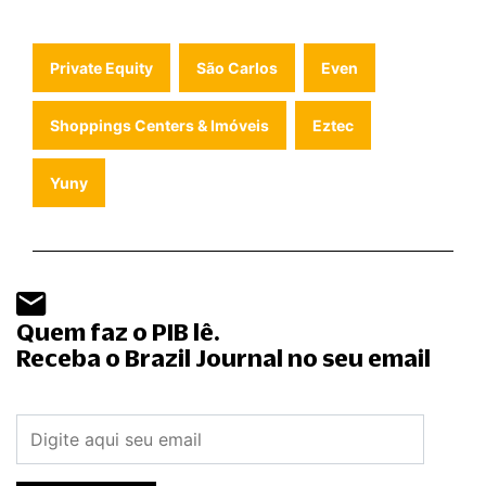
Private Equity
São Carlos
Even
Shoppings Centers & Imóveis
Eztec
Yuny
Quem faz o PIB lê.
Receba o Brazil Journal no seu email