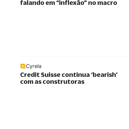
falando em
“
inflexão
”
no macro
Cyrela
Credit Suisse continua ‘bearish’
com as construtoras