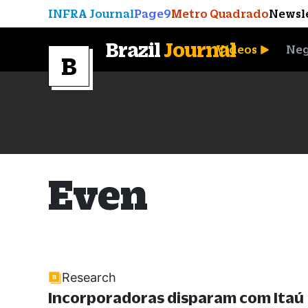
INFRA Journal
Page9
Metro Quadrado
Newsl
Brazil
Journal
Vídeos
Neg
A Moeda que Vingou
Even
Research
Incorporadoras disparam com Itaú