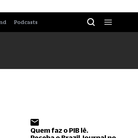
nd
Podcasts
Quem faz o PIB lê.
Receba o Brazil Journal no