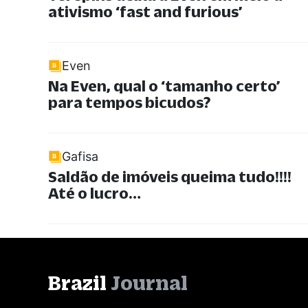
ativismo ‘fast and furious’
Even
Na Even, qual o ‘tamanho certo’
para tempos bicudos?
Gafisa
Saldão de imóveis queima tudo!!!!
Até o lucro…
Brazil
Journal