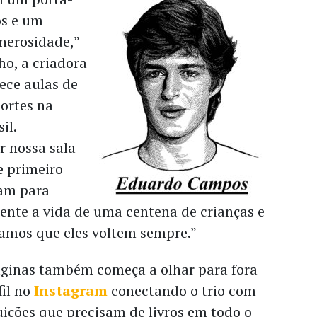
os e um
nerosidade,”
ho, a criadora
rece aulas de
portes na
il.
 nossa sala
se primeiro
ram para
ente a vida de uma centena de crianças e
ramos que eles voltem sempre.”
áginas também começa a olhar para fora
fil no
Instagram
conectando o trio com
tuições que precisam de livros em todo o