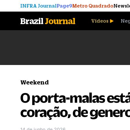
INFRA Journal
Page9
Metro Quadrado
Newsl
Brazil
Journal
Vídeos
Neg
A Moeda que Vingou
Weekend
O porta-malas está 
coração, de gener
14 de junho de 2026