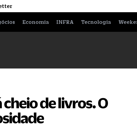
etter
ócios
Economia
INFRA
Tecnologia
Weeke
cheio de livros. O
osidade