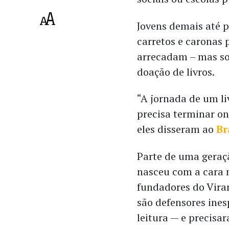
Jovens demais até pa
carretos e caronas 
arrecadam – mas so
doação de livros.
“A jornada de um li
precisa terminar o
eles disseram ao
Br
Parte de uma geraç
nasceu com a cara n
fundadores do Vira
são defensores ine
leitura — e precisa