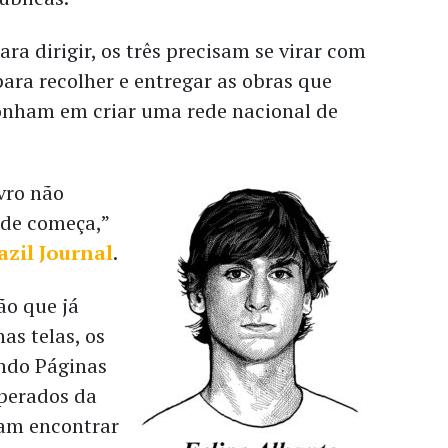
ra dirigir, os três precisam se virar com
para recolher e entregar as obras que
nham em criar uma rede nacional de
vro não
nde começa,”
azil Journal
.
ão que já
as telas, os
ndo Páginas
sperados da
ram encontrar