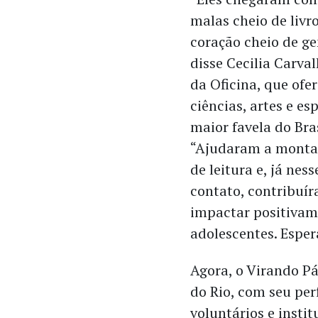
malas cheio de livr
coração cheio de ge
disse Cecilia Carval
da Oficina, que ofe
ciências, artes e es
maior favela do Bras
“Ajudaram a montar
de leitura e, já nes
contato, contribuí
impactar positivam
adolescentes. Espe
Agora, o Virando P
do Rio, com seu per
voluntários e insti