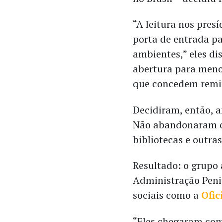
“A leitura nos pres
porta de entrada pa
ambientes,” eles d
abertura para menor
que concedem remiç
Decidiram, então, a
Não abandonaram os
bibliotecas e outras
Resultado: o grupo 
Administração Penit
sociais como a
Ofic
“Eles chegaram co