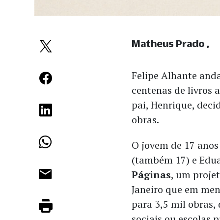
Matheus Prado
Felipe Alhante and
centenas de livros
pai, Henrique, deci
obras.
O jovem de 17 anos
(também 17) e Edua
Páginas
, um proje
Janeiro que em men
para 3,5 mil obras, 
sociais ou escolas p