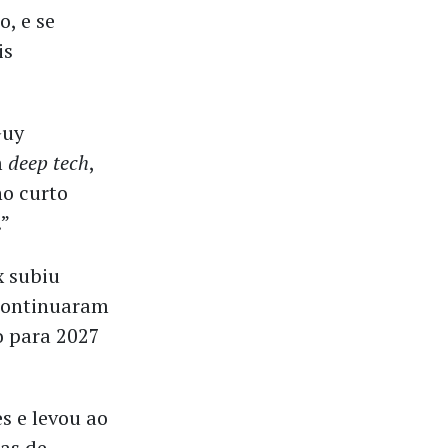
, e se
is
Guy
m
deep tech
,
no curto
.”
x subiu
 continuaram
o para 2027
s e levou ao
as de