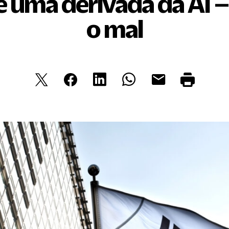
 é uma derivada da AI –
o mal