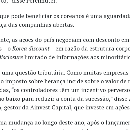
to,” disse Perelmuter.
 que pode beneficiar os coreanos é uma aguarda
ça das companhias abertas.
nte, as ações do país negociam com desconto em 
s – o
Korea discount
– em razão da estrutura corpo
disclosure
limitado de informações aos minoritári
a uma questão tributária. Como muitas empresas
e o imposto sobre herança incide sobre o valor de
das, “os controladores têm um incentivo perverso
ão baixo para reduzir a conta da sucessão,” disse
, gestor da Ainvest Capital, que investe em ações
ma mudança ao longo deste ano, após o lançame