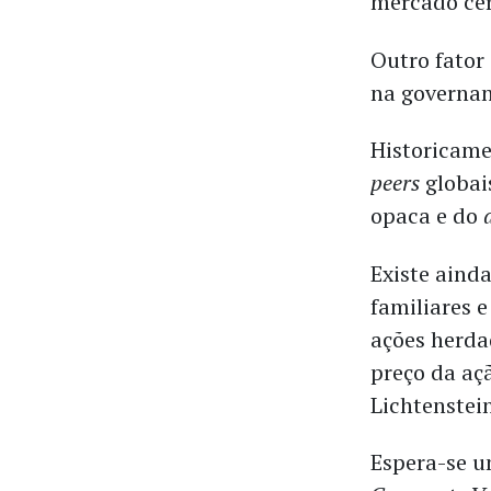
mercado cer
Outro fator
na governan
Historicame
peers
globai
opaca e do
Existe aind
familiares 
ações herda
preço da aç
Lichtenstein
Espera-se u