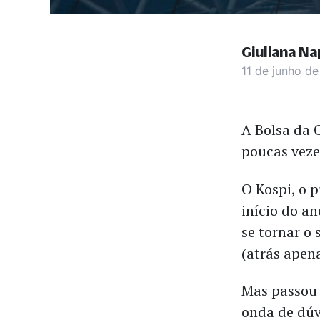
Giuliana Na
11 de junho d
A Bolsa da 
poucas veze
O Kospi, o p
início do a
se tornar o
(atrás apen
Mas passou 
onda de dúv