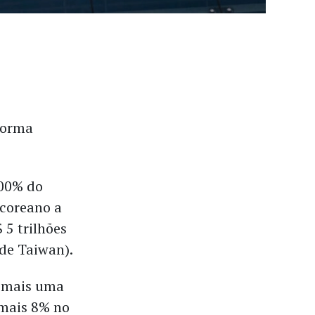
forma
100% do
 coreano a
 5 trilhões
 de Taiwan).
a mais uma
 mais 8% no