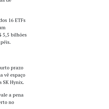
dos 16 ETFs
 um
 5,5 bilhões
péis.
curto prazo
da vê espaço
a SK Hynix.
vale a pena
erto no