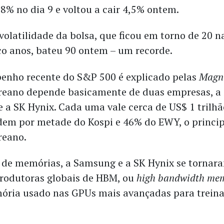
 8% no dia 9 e voltou a cair 4,5% ontem.
 volatilidade da bolsa, que ficou em torno de 20 
co anos, bateu 90 ontem – um recorde.
enho recente do S&P 500 é explicado pelas
Magni
reano depende basicamente de duas empresas, 
e a SK Hynix. Cada uma vale cerca de US$ 1 trilhã
dem por metade do Kospi e 46% do EWY, o princi
reano.
 de memórias, a Samsung e a SK Hynix se tornar
produtoras globais de HBM, ou
high bandwidth me
ória usado nas GPUs mais avançadas para trein