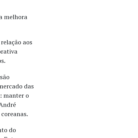
da melhora
relação aos
rativa
os.
 são
 mercado das
: manter o
 André
 coreanas.
nto do