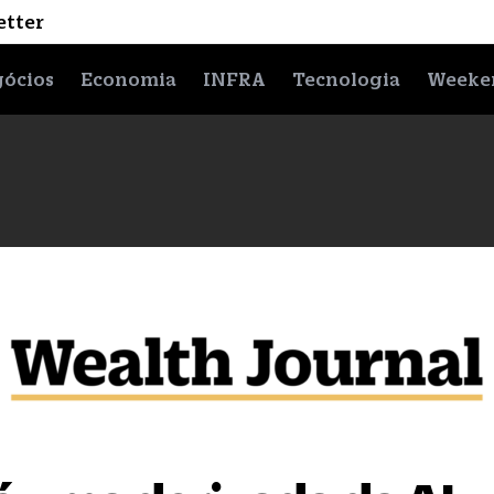
etter
ócios
Economia
INFRA
Tecnologia
Weeke