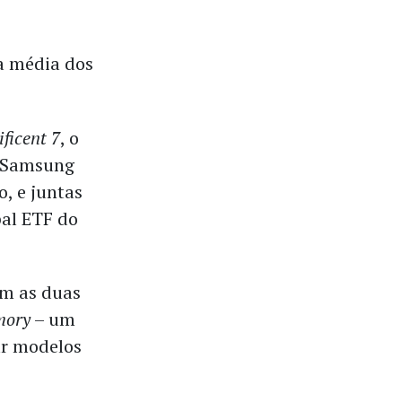
na média dos
ficent 7
, o
a Samsung
o, e juntas
pal ETF do
am as duas
mory
– um
ar modelos