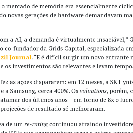
 o mercado de memória era essencialmente cíclico
do novas gerações de hardware demandavam ma
com a AI, a demanda é virtualmente insaciável,” 
 o co-fundador da Grids Capital, especializada e
zil Journal
. “E é difícil surgir um novo entrante 
e os investimentos são relevantes e levam tempo
 fez as ações dispararem: em 12 meses, a SK Hyni
e a Samsung, cerca 400%. Os
valuations
, porém,
tamar dos últimos anos – em torno de 8x o lucr
 projeções de resultado só melhoraram.
iva de um
re-rating
continuou atraindo investidore
 de ETFs que acompanham essas e outras empres