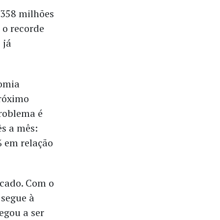
 358 milhões
 o recorde
 já
nomia
próximo
problema é
ês a mês:
% em relação
rcado. Com o
 segue à
egou a ser