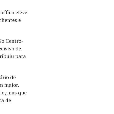
cífico eleve
chentes e
No Centro-
cisivo de
tribuiu para
ário de
m maior.
ção, mas que
ta de