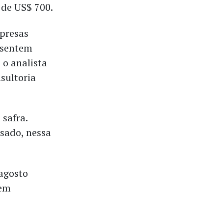
 de US$ 700.
mpresas
 sentem
 o analista
nsultoria
 safra.
sado, nessa
 agosto
 em