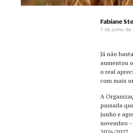
Fabiane St
7 de junho de
Já não bast
aumentou os 
o real aprec
com mais uma
A Organizaç
passada que
junho e ago
novembro – 
2026/2027.