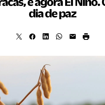
acas, e agora El Niño
dia de paz