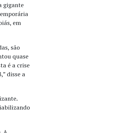
a gigante
 temporária
oiás, em
das, são
entou quase
a é a crise
,” disse a
izante.
viabilizando
. A