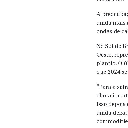
A preocupaç
ainda mais 
ondas de ca
No Sul do B
Oeste, repr
plantio. O ú
que 2024 se
“Para a saf
clima incer
Isso depois
ainda deixa
commodities