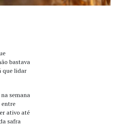
que
 não bastava
á que lidar
u na semana
 entre
r ativo até
da safra