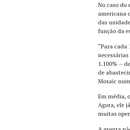
No caso do e
americana d
das unidade
função da e
“Para cada 
necessárias
1.100% — de
de abasteci
Mosaic num
Em média, o
Agora, ele j
muitas oper
A guerra nã