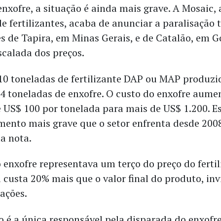
nxofre, a situação é ainda mais grave. A Mosaic, 
e fertilizantes, acaba de anunciar a paralisação
s de Tapira, em Minas Gerais, e de Catalão, em G
scalada dos preços.
10 toneladas de fertilizante DAP ou MAP produzi
 4 toneladas de enxofre. O custo do enxofre aum
 US$ 100 por tonelada para mais de US$ 1.200. Est
mento mais grave que o setor enfrenta desde 2008
a nota.
 enxofre representava um terço do preço do fertil
á custa 20% mais que o valor final do produto, in
ações.
o é a única responsável pela disparada do enxofre