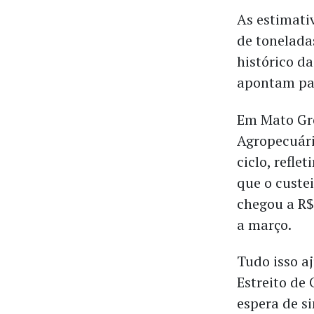
As estimati
de tonelada
histórico d
apontam par
Em Mato Gro
Agropecuári
ciclo, refle
que o custe
chegou a R$
a março.
Tudo isso a
Estreito de
espera de s