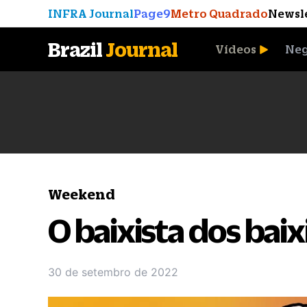
INFRA Journal
Page9
Metro Quadrado
Newsl
Brazil
Journal
Vídeos
Neg
A Moeda que Vingou
Weekend
O baixista dos bai
30 de setembro de 2022