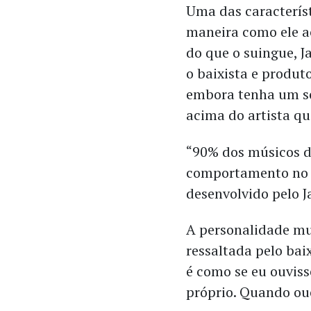
Uma das caracterís
maneira como ele a
do que o suingue, J
o baixista e produt
embora tenha um so
acima do artista 
“90% dos músicos d
comportamento no c
desenvolvido pelo J
A personalidade mu
ressaltada pelo bai
é como se eu ouviss
próprio. Quando ouç