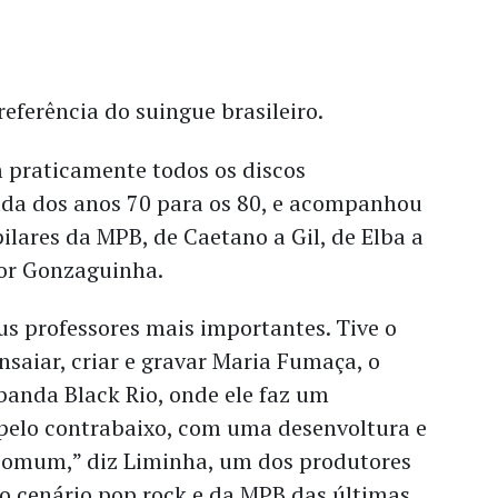
referência do suingue brasileiro.
m praticamente todos os discos
rada dos anos 70 para os 80, e acompanhou
pilares da MPB, de Caetano a Gil, de Elba a
or Gonzaguinha.
s professores mais importantes. Tive o
ensaiar, criar e gravar Maria Fumaça, o
 banda Black Rio, onde ele faz um
 pelo contrabaixo, com uma desenvoltura e
comum,” diz Liminha, um dos produtores
o cenário pop rock e da MPB das últimas