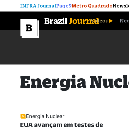
INFRA Journal
Page9
Metro Quadrado
Newsl
Brazil
Journal
Vídeos
Neg
A Moeda que Vingou
Energia Nucl
Energia Nuclear
EUA avançam em testes de