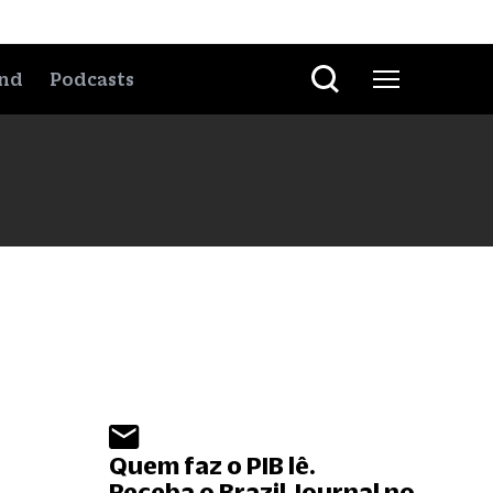
nd
Podcasts
Quem faz o PIB lê.
Receba o Brazil Journal no