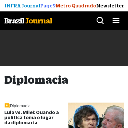
INFRA Journal
Page9
Metro Quadrado
Newsletter
Brazil
Journal
Diplomacia
Diplomacia
Lula vs. Milei: Quando a
política toma o lugar
da diplomacia