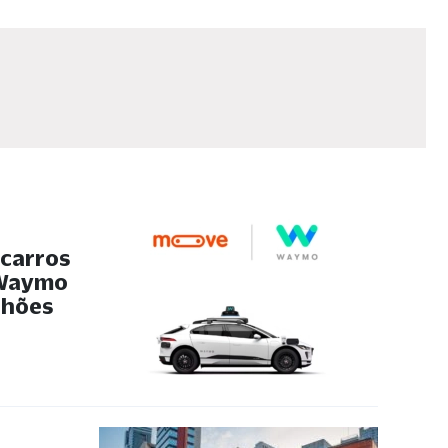
 carros
 Waymo
ilhões