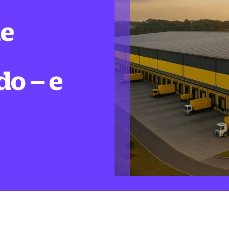
de
do – e