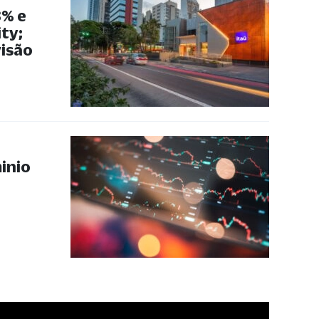
3% e
ty;
isão
inio