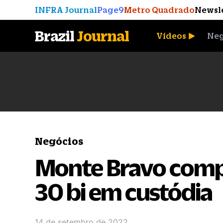
INFRA Journal
Page9
Metro Quadrado
Newsl
Brazil
Journal
Vídeos
Neg
A Moeda que Vingou
Negócios
Monte Bravo compr
30 bi em custódia
14 de setembro de 2022