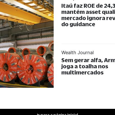
Itaú faz ROE de 24,
mantém asset quali
mercado ignora rev
do guidance
Wealth Journal
Sem gerar alfa, Arm
joga a toalha nos
multimercados
Ir para a página inicial