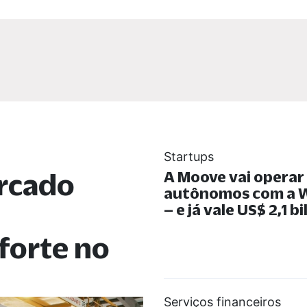
Startups
rcado
A Moove vai operar
autônomos com a
– e já vale US$ 2,1 b
forte no
Serviços financeiros