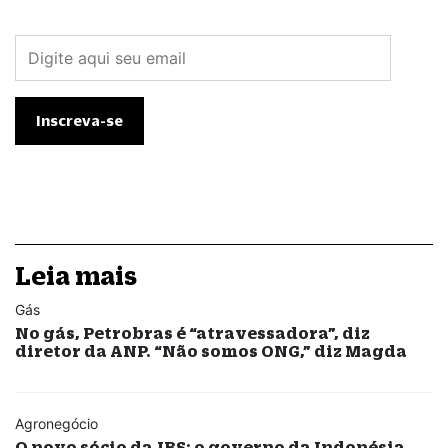
Leia mais
Gás
No gás, Petrobras é “atravessadora”, diz
diretor da ANP. “Não somos ONG,” diz Magda
Agronegócio
O novo sócio da JBS: o governo da Indonésia