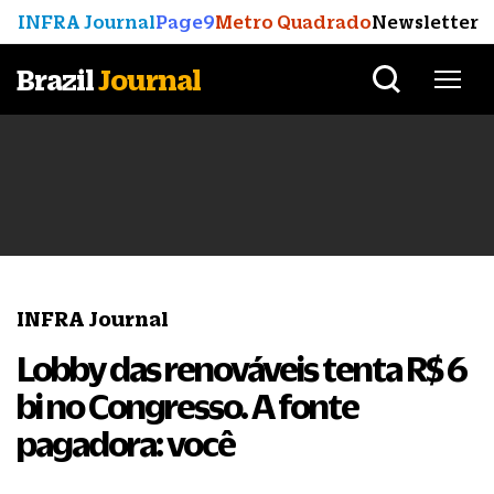
INFRA Journal
Page9
Metro Quadrado
Newsletter
Brazil
Journal
INFRA Journal
Lobby das renováveis tenta R$ 6
bi no Congresso. A fonte
pagadora: você