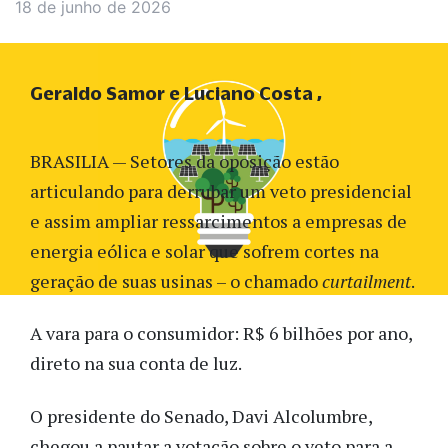
18 de junho de 2026
Geraldo Samor e Luciano Costa
BRASILIA — Setores da oposição estão
articulando para derrubar um veto presidencial
e assim ampliar ressarcimentos a empresas de
energia eólica e solar que sofrem cortes na
geração de suas usinas – o chamado
curtailment
.
A vara para o consumidor: R$ 6 bilhões por ano,
direto na sua conta de luz.
O presidente do Senado, Davi Alcolumbre,
chegou a pautar a votação sobre o veto para a