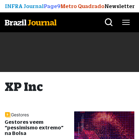
INFRA Journal
Page9
Metro Quadrado
Newsletter
Brazil
Journal
XP Inc
Gestores
Gestores veem
“
pessimismo extremo
”
na Bolsa