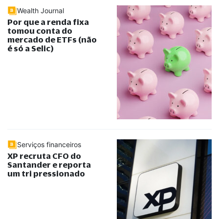
Wealth Journal
Por que a renda fixa
tomou conta do
mercado de ETFs (não
é só a Selic)
Serviços financeiros
XP recruta CFO do
Santander e reporta
um tri pressionado