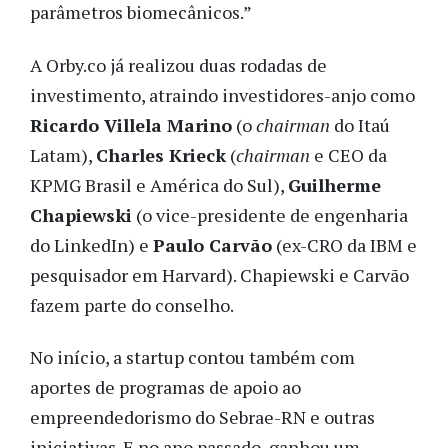
parâmetros biomecânicos.”
A Orby.co já realizou duas rodadas de
investimento, atraindo investidores-anjo como
Ricardo Villela Marino
(o
chairman
do Itaú
Latam),
Charles Krieck
(
chairman
e CEO da
KPMG Brasil e América do Sul),
Guilherme
Chapiewski
(o vice-presidente de engenharia
do LinkedIn) e
Paulo Carvão
(ex-CRO da IBM e
pesquisador em Harvard). Chapiewski e Carvão
fazem parte do conselho.
No início, a startup contou também com
aportes de programas de apoio ao
empreendedorismo do Sebrae-RN e outras
iniciativas. E no ano passado, ganhou um