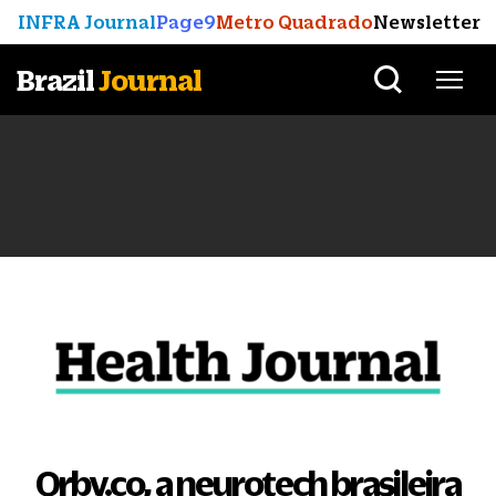
INFRA Journal
Page9
Metro Quadrado
Newsletter
Brazil
Journal
Orby.co, a neurotech brasileira