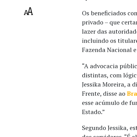
Os beneficiados com
privado – que certa
lazer das autoridad
incluindo os titula
Fazenda Nacional e
“A advocacia públic
distintas, com lógic
Jessika Moreira, a 
Frente, disse ao
Bra
esse acúmulo de fun
Estado.”
Segundo Jessika, est
dos servidores. “É 