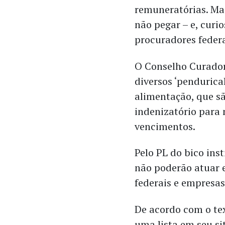
remuneratórias. Ma
não pegar – e, curi
procuradores federa
O Conselho Curador
diversos ‘pendurical
alimentação, que s
indenizatório para
vencimentos.
Pelo PL do bico ins
não poderão atuar 
federais e empresas
De acordo com o t
uma lista em seu s