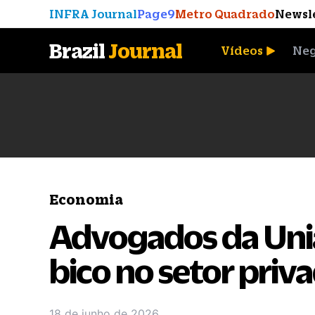
INFRA Journal
Page9
Metro Quadrado
Newsl
Brazil
Journal
Vídeos
Neg
A Moeda que Vingou
Economia
Advogados da Uni
bico no setor pri
18 de junho de 2026