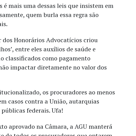
s é mais uma dessas leis que insistem em
osamente, quem burla essa regra são
is.
 dos Honorários Advocatícios criou
hos’, entre eles auxílios de saúde e
ão classificados como pagamento
 não impactar diretamente no valor dos
titucionalizado, os procuradores ao menos
em casos contra a União, autarquias
 públicas federais. Ufa!
exto aprovado na Câmara, a AGU manterá
ite de todos os procuradores que optarem