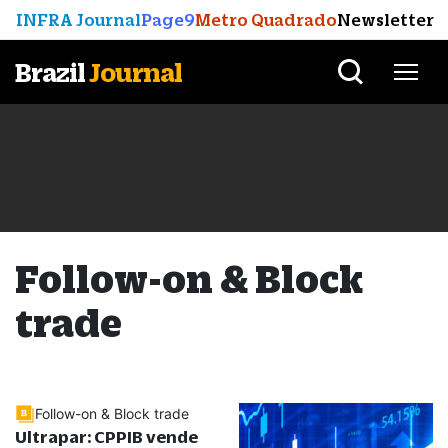
INFRA Journal
Page9
Metro Quadrado
Newsletter
Brazil
Journal
Follow-on & Block
trade
Follow-on & Block trade
Ultrapar: CPPIB vende