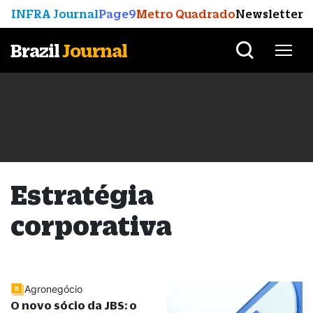
INFRA Journal
Page9
Metro Quadrado
Newsletter
Brazil
Journal
Estratégia
corporativa
Agronegócio
O novo sócio da JBS: o