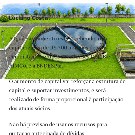
Luciano Costa
A Iguá Saneamento está recebendo uma
capitalização de R$ 700 milhões de seus
acionistas, os grupos canadenses CPPIB e
AIMCo, e a BNDESPar.
O aumento de capital vai reforçar a estrutura de
capital e suportar investimentos, e será
realizado de forma proporcional à participação
dos atuais sócios.
Não há previsão de usar os recursos para
quitação antecipada de dívidas.