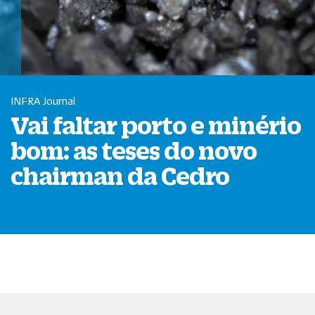
INFRA Journal
Vai faltar porto e minério
bom: as teses do novo
chairman da Cedro