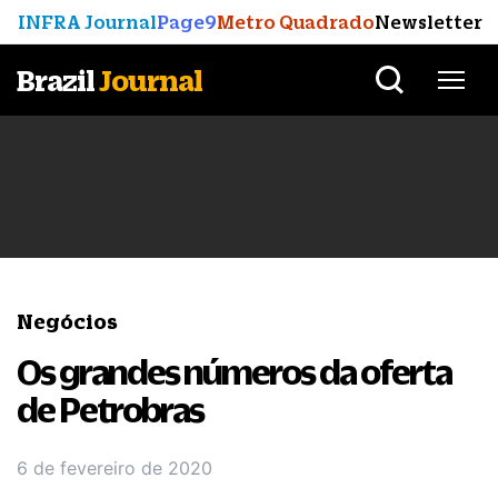
INFRA Journal
Page9
Metro Quadrado
Newsletter
Brazil
Journal
Negócios
Os grandes números da oferta
de Petrobras
6 de fevereiro de 2020