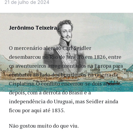
21 de julho de 2024
Jerônimo Teixeira
O mercenário alemão Carl Seidler
desembarcou no Rio de Janeiro em 1826, entre
os aventureiros arregimentados na Europa para
combater ao lado dos brasileiros na Guerra da
Cisplatina. O conflito encerrou-se dois anos
depois, com a derrota do Brasil e a
independência do Uruguai, mas Seidler ainda
ficou por aqui até 1835.
Não gostou muito do que viu.