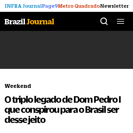
INFRA Journal
Page9
Metro Quadrado
Newsletter
Brazil
Journal
Weekend
O triplo legado de Dom Pedro I
que conspirou para o Brasil ser
desse jeito