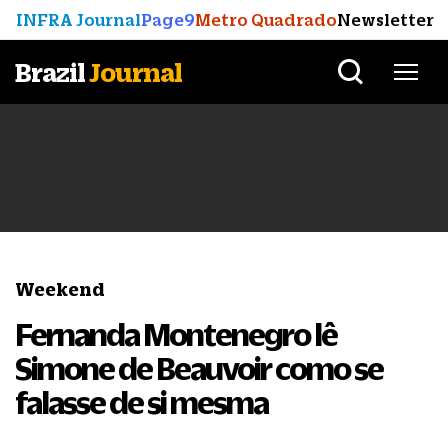
INFRA Journal
Page9
Metro Quadrado
Newsletter
Brazil
Journal
Weekend
Fernanda Montenegro lê
Simone de Beauvoir como se
falasse de si mesma