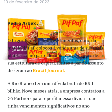
10 de fevereiro de 2023
Pedro Arbex
O frigorífico Rio Branco Alimentos, dono da
marca Pif Paf, colocou à venda uma de suas seis
plantas como parte de uma reorganização de
sua estrutura de capital, fontes a par do assunto
disseram ao
Brazil Journal.
A Rio Branco tem uma dívida bruta de R$ 1
bilhão. Nove meses atrás, a empresa contratou a
G5 Partners para reperfilar essa dívida – que
tinha vencimentos significativos no ano