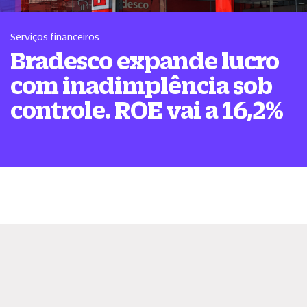
Serviços financeiros
Bradesco expande lucro
com inadimplência sob
controle. ROE vai a 16,2%