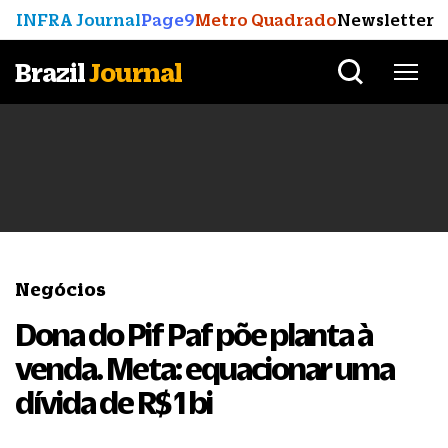
INFRA Journal
Page9
Metro Quadrado
Newsletter
Brazil
Journal
Negócios
Dona do Pif Paf põe planta à
venda. Meta: equacionar uma
dívida de R$ 1 bi