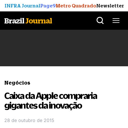
INFRA Journal
Page9
Metro Quadrado
Newsletter
Brazil
Journal
Negócios
Caixa da Apple compraria
gigantes da inovação
28 de outubro de 2015