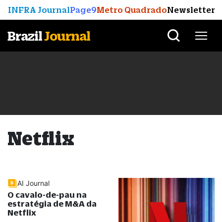
INFRA Journal
Page9
Metro Quadrado
Newsletter
Brazil
Journal
Netflix
AI Journal
O cavalo-de-pau na
estratégia de M&A da
Netflix