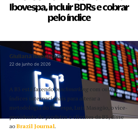
Ibovespa, incluir BDRs e cobrar
pelo índice
Giuliana Napolitano
22 de junho de 2026
A B3 está fazendo
benchmarking
com outros
índices internacionais para alterar a
metodologia do Ibovespa, Luiz Masagão, o vice-
presidente de produtos e clientes da B3, disse
ao
Brazil Journal
.