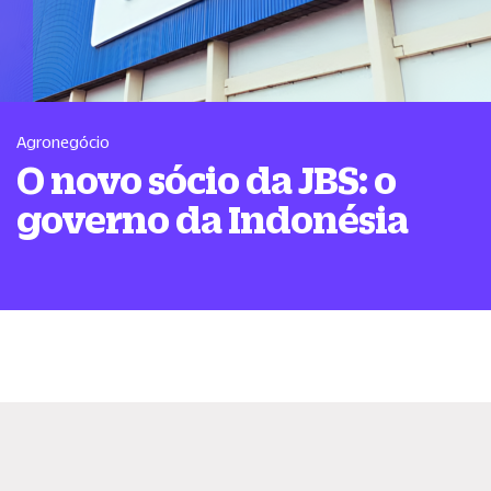
Agronegócio
O novo sócio da JBS: o
governo da Indonésia