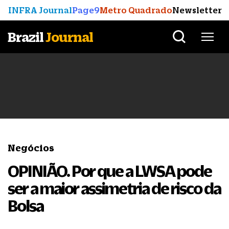
INFRA Journal
Page9
Metro Quadrado
Newsletter
Brazil
Journal
Negócios
OPINIÃO. Por que a LWSA pode
ser a maior assimetria de risco da
Bolsa