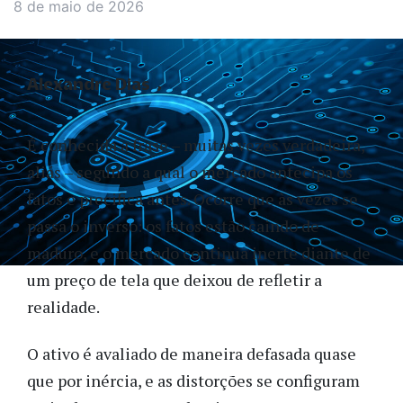
8 de maio de 2026
Alexandre Dias
É conhecida a frase – muitas vezes verdadeira,
aliás – segundo a qual o mercado antecipa os
fatos e precifica antes. Ocorre que às vezes se
passa o inverso: os fatos estão caindo de
maduro, e o mercado continua inerte diante de
um preço de tela que deixou de refletir a
realidade.
O ativo é avaliado de maneira defasada quase
que por inércia, e as distorções se configuram