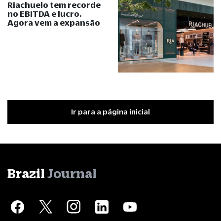
Riachuelo tem recorde
no EBITDA e lucro.
Agora vem a expansão
Ir para a página inicial
Brazil
Journal