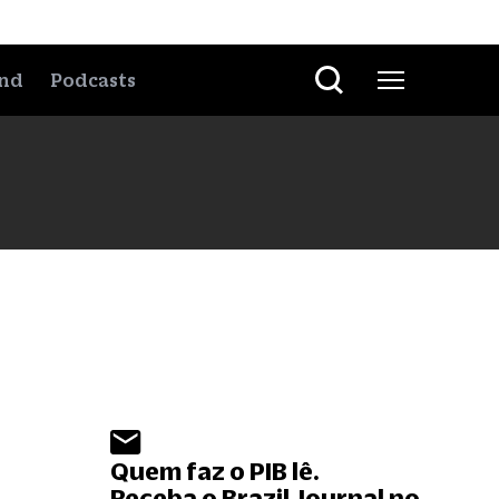
nd
Podcasts
Quem faz o PIB lê.
Receba o Brazil Journal no