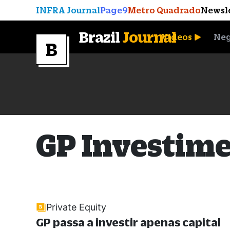
INFRA Journal
Page9
Metro Quadrado
Newsl
Brazil
Journal
Vídeos
Neg
A Moeda que Vingou
GP Investim
Private Equity
GP passa a investir apenas capital