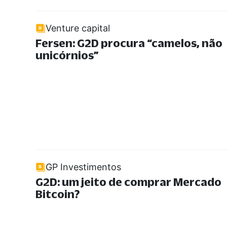
Venture capital
Fersen: G2D procura
“
camelos, não
unicórnios
”
GP Investimentos
G2D: um jeito de comprar Mercado
Bitcoin?