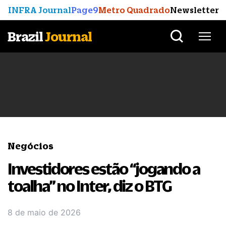
INFRA Journal
Page9
Metro Quadrado
Newsletter
Brazil
Journal
Negócios
Investidores estão “jogando a
toalha” no Inter, diz o BTG
8 de maio de 2026