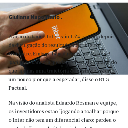
Giuliana Napolitano
A ação do banco Inter caiu 15% ontem, depois
da divulgação do resultado do primeiro
trimestre. Embora haja dúvidas sobre a
asset
quality
do banco, a queda “reflete algo maior do
que apenas uma trajetória de custo de crédito
um pouco pior que a esperada”, disse o BTG
Pactual.
Na visão do analista Eduardo Rosman e equipe,
os investidores estão “jogando a toalha” porque
o Inter não tem um diferencial claro: perdeu o