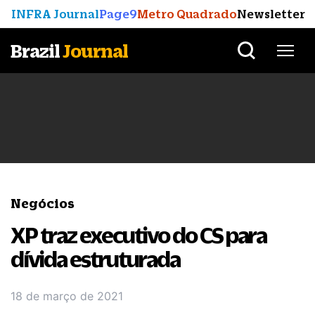
INFRA Journal
Page9
Metro Quadrado
Newsletter
Brazil
Journal
Negócios
​XP traz executivo do CS para
dívida estruturada
18 de março de 2021