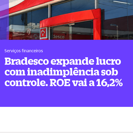
Serviços financeiros
Bradesco expande lucro
com inadimplência sob
controle. ROE vai a 16,2%