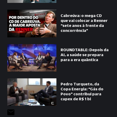
Cabreúva: o mega CD
que vai colocar a Renner
“
sete anos à frente da
concorrência
”
ROUNDTABLE: Depois da
AI, a saúde se prepara
para a era quântica
Pedro Turqueto, da
Copa Energia:
“
Gás do
Povo
”
contribui para
capex de R$ 1 bi