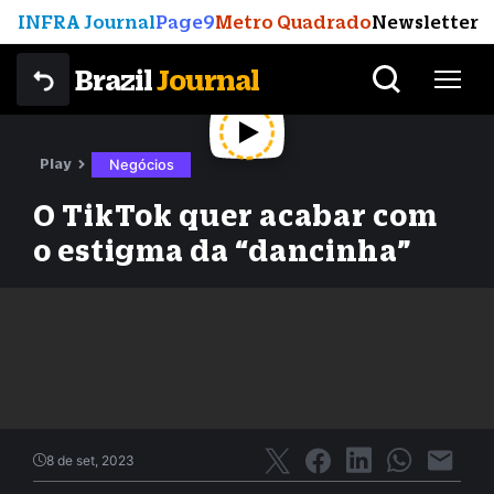
INFRA Journal
Page9
Metro Quadrado
Newsletter
Brazil
Journal
Play
Negócios
O TikTok quer acabar com
o estigma da “dancinha”
8 de set, 2023