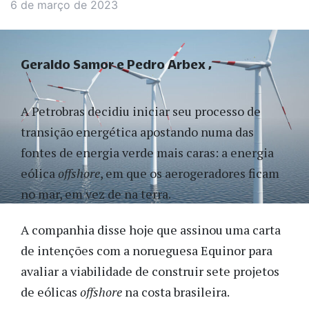
6 de março de 2023
Geraldo Samor e Pedro Arbex
A Petrobras decidiu iniciar seu processo de
transição energética apostando numa das
fontes de energia verde mais caras: a energia
eólica
offshore
, em que os aerogeradores ficam
no mar, em vez de na terra.
A companhia disse hoje que assinou uma carta
de intenções com a norueguesa Equinor para
avaliar a viabilidade de construir sete projetos
de eólicas
offshore
na costa brasileira.