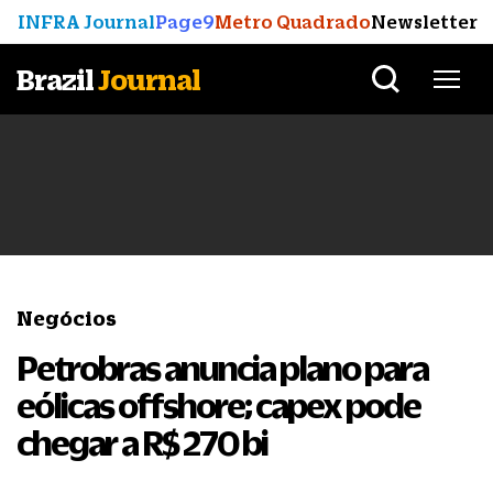
INFRA Journal
Page9
Metro Quadrado
Newsletter
Brazil
Journal
Negócios
Petrobras anuncia plano para
eólicas offshore; capex pode
chegar a R$ 270 bi