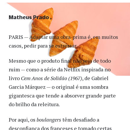
Matheus Prado
PARIS — Adaptar uma obra-prima é, em muitos
casos, pedir para se estressar.
Mesmo que o produto final não seja de todo
ruim — como a série da Netflix inspirada no
livro
Cem Anos de Solidão (1967)
, de Gabriel
Garcia Márquez — o original é uma sombra
gigantesca que tende a absorver grande parte
do brilho da releitura.
Por aqui, os
boulangers
têm desafiado a
desconfiança dos franceses e tomado certas