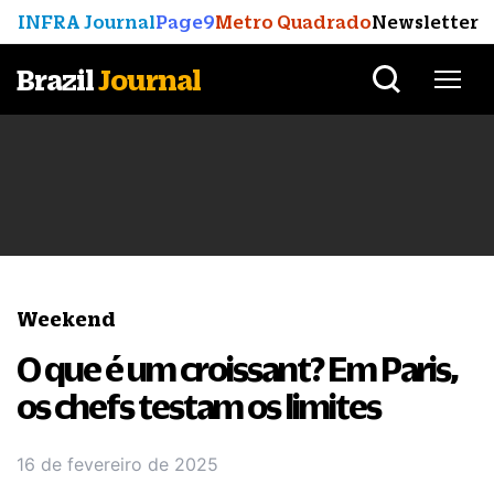
INFRA Journal
Page9
Metro Quadrado
Newsletter
Brazil
Journal
Weekend
O que é um croissant? Em Paris,
os chefs testam os limites
16 de fevereiro de 2025