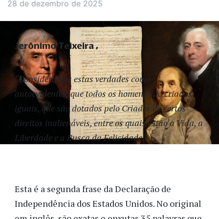
28 de dezembro de 2025
Jerônimo Teixeira
“Consideramos estas verdades como
autoevidentes, que todos os homens são criados
iguais, que são dotados pelo Criador de certos
direitos inalienáveis, entre os quais estão a Vida, a
Liberdade e a Busca da Felicidade.”
Esta é a segunda frase da Declaração de
Independência dos Estados Unidos. No original
em inglês, são exatas e enxutas 35 palavras que