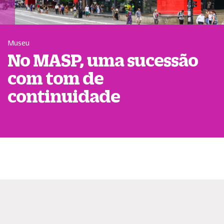
Museu
No MASP, uma sucessão
com tom de
continuidade