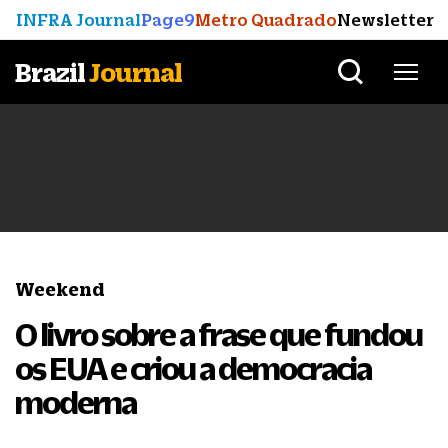
INFRA Journal
Page9
Metro Quadrado
Newsletter
Brazil
Journal
Weekend
O livro sobre a frase que fundou
os EUA e criou a democracia
moderna