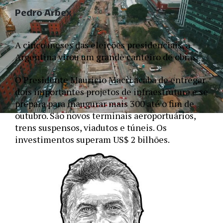
Pedro Arbex
A cinco meses das eleições presidenciais, a 
Argentina virou um grande canteiro de obras. 
O Presidente Mauricio Macri acaba de entregar 
dois importantes projetos de infraestrutura e se 
prepara para inaugurar mais 300 até o fim de 
outubro. São novos terminais aeroportuários, 
trens suspensos, viadutos e túneis. Os 
investimentos superam US$ 2 bilhões.