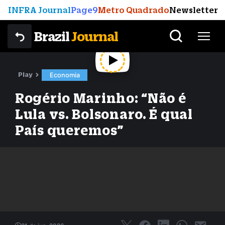
INFRA Journal
Page9
Metro Quadrado
Newsletter
Brazil
Journal
Play
Economia
Rogério Marinho: “Não é
Lula vs. Bolsonaro. É qual
País queremos”