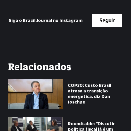
Seguir
Siga o Brazil Journal no Instagram
Relacionados
COP30: Custo Brasil
atrasa a transição
energética, diz Dan
Ioschpe
Roundtable: “Discutir
política fiscal já é um