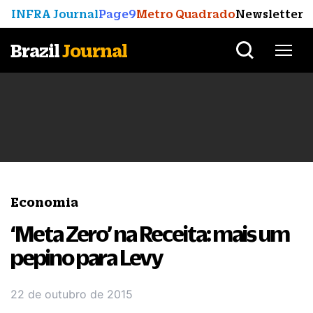
INFRA Journal
Page9
Metro Quadrado
Newsletter
Brazil
Journal
Economia
‘Meta Zero’ na Receita: mais um
pepino para Levy
22 de outubro de 2015