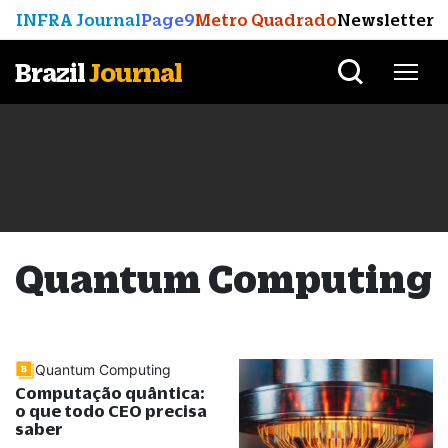
INFRA Journal
Page9
Metro Quadrado
Newsletter
Brazil
Journal
Quantum Computing
Quantum Computing
Computação quântica:
o que todo CEO precisa
saber