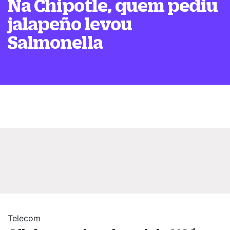
Na Chipotle, quem pediu
jalapeño levou
Salmonella
Telecom