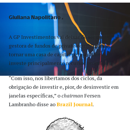
Giuliana Napolitano
A GP Investimentos vai deixar de ser uma
gestora de fundos de private equity para se
tornar uma casa de capital permanente que
investe principalmente recursos próprios.
“Com isso, nos libertamos dos ciclos, da
obrigação de investir e, pior, de desinvestir em
janelas específicas,” o
chairman
Fersen
Lambranho disse ao
Brazil Journal
.