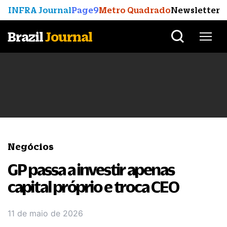
INFRA Journal
Page9
Metro Quadrado
Newsletter
Brazil
Journal
Negócios
GP passa a investir apenas
capital próprio e troca CEO
11 de maio de 2026