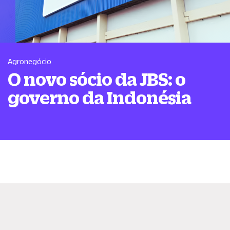
Agronegócio
O novo sócio da JBS: o
governo da Indonésia