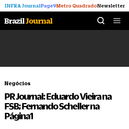
INFRA Journal
Page9
Metro Quadrado
Newsletter
Brazil
Journal
Negócios
PR Journal: Eduardo Vieira na
FSB; Fernando Scheller na
Página1