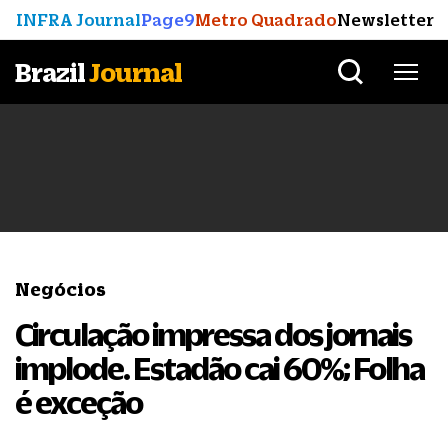
INFRA Journal
Page9
Metro Quadrado
Newsletter
Brazil
Journal
Negócios
Circulação impressa dos jornais
implode. Estadão cai 60%; Folha
é exceção