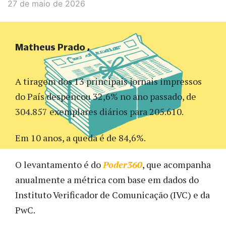
27 de maio de 2026
Matheus Prado
A tiragem dos 13 principais jornais impressos
do País despencou 32,6% no ano passado, de
304.857 exemplares diários para 205.610.
Em 10 anos, a queda é de 84,6%.
O levantamento é do
Poder360
, que acompanha
anualmente a métrica com base em dados do
Instituto Verificador de Comunicação (IVC) e da
PwC.