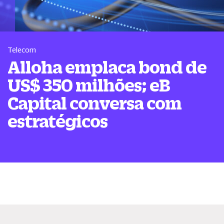
Telecom
Alloha emplaca bond de
US$ 350 milhões; eB
Capital conversa com
estratégicos