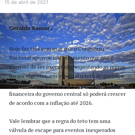
15 de abril de 2021
Geraldo Samor
Hoje faz três semanas que o Congresso
Nacional aprovou um orçamento que não é
passível de ser executado respeitando as regras
fiscais vigentes, em especial o teto de gastos, a
regra que estabelece que a despesa não
financeira do governo central só poderá crescer
de acordo com a inflação até 2026.
Vale lembrar que a regra do teto tem uma
válvula de escape para eventos inesperados