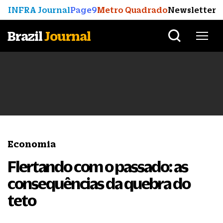
INFRA Journal
Page9
Metro Quadrado
Newsletter
Brazil
Journal
Economia
Flertando com o passado: as
consequências da quebra do
teto