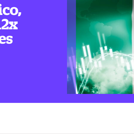
ico,
12x
es