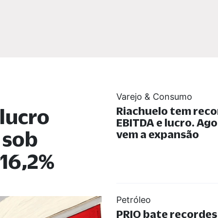
Varejo & Consumo
lucro
Riachuelo tem reco
EBITDA e lucro. Ago
 sob
vem a expansão
 16,2%
Petróleo
PRIO bate recorde