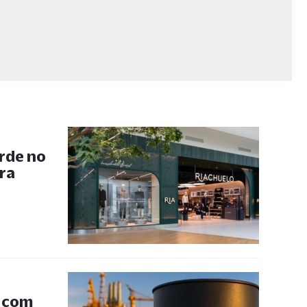
rde no
ra
s com