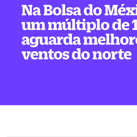
Na Bolsa do Méx
um múltiplo de 
aguarda melhor
ventos do norte