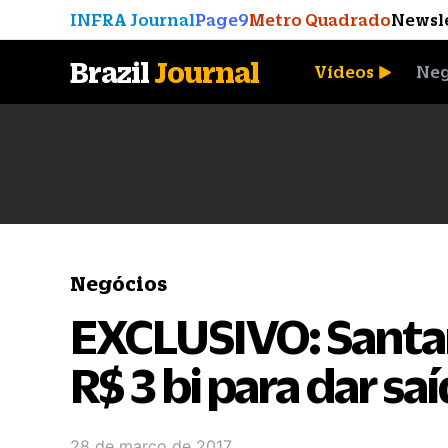
INFRA Journal
Page9
Metro Quadrado
Newsl
Brazil
Journal
Vídeos
Neg
A Moeda que Vingou
Negócios
EXCLUSIVO: Santan
R$ 3 bi para dar sa
28 de março de 2017