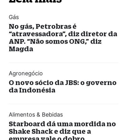
Gás
No gás, Petrobras é
“atravessadora”, diz diretor da
ANP. “Não somos ONG,” diz
Magda
Agronegócio
O novo sócio da JBS: o governo
da Indonésia
Alimentos & Bebidas
Starboard dá uma mordida no
Shake Shack e diz que a
empresa vale o dobro