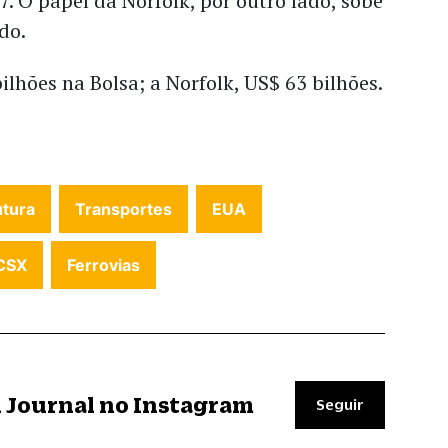
7. O papel da Norfolk, por outro lado, sobe
do.
ilhões na Bolsa; a Norfolk, US$ 63 bilhões.
utura
Transportes
EUA
CSX
Ferrovias
il Journal no Instagram
Seguir