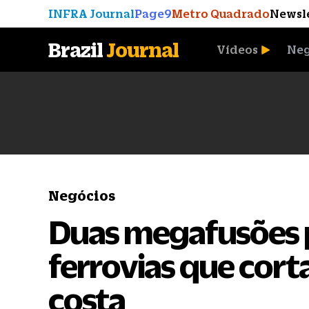
INFRA Journal
Page9
Metro Quadrado
Newsl
Brazil
Journal
Vídeos
Neg
A Moeda que Vingou
Negócios
Duas megafusões 
ferrovias que cort
costa