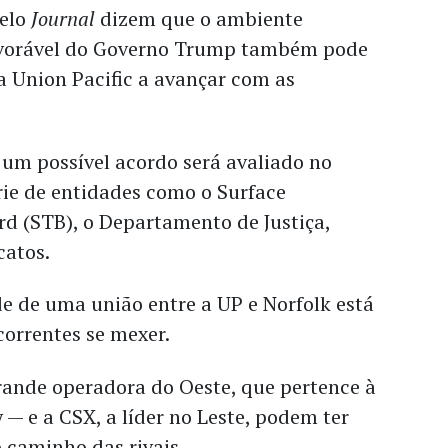
pelo
Journal
dizem que o ambiente
avorável do Governo Trump também pode
a Union Pacific a avançar com as
 um possível acordo será avaliado no
rie de entidades como o Surface
d (STB), o Departamento de Justiça,
catos.
e de uma união entre a UP e Norfolk está
orrentes se mexer.
rande operadora do Oeste, que pertence à
— e a CSX, a líder no Leste, podem ter
 caminho das rivais.