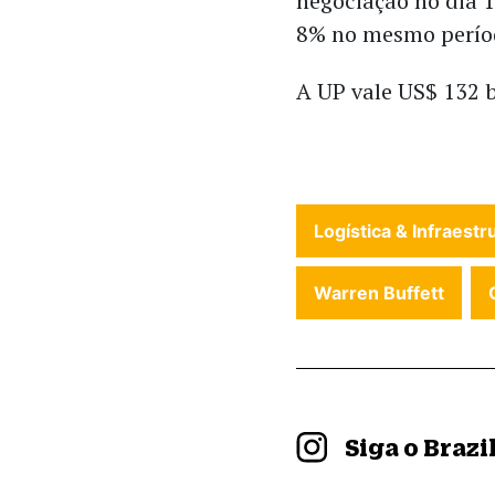
negociação no dia 1
8% no mesmo perío
A UP vale US$ 132 b
Logística & Infraestr
Warren Buffett
Siga o Braz