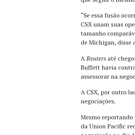
“Se essa fusão ocor
CSX unam suas oper
tamanho comparável
de Michigan, disse
A
Reuters
até chego
Buffett havia cont
assessorar na nego
A CSX, por outro la
negociações.
Mesmo reportando re
da Union Pacific re