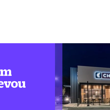
em
levou