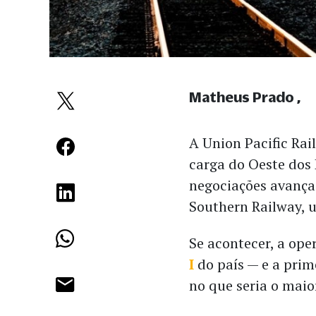
Matheus Prado
A Union Pacific Rai
carga do Oeste dos
negociações avança
Southern Railway, u
Se acontecer, a ope
I
do país — e a pri
no que seria o mai