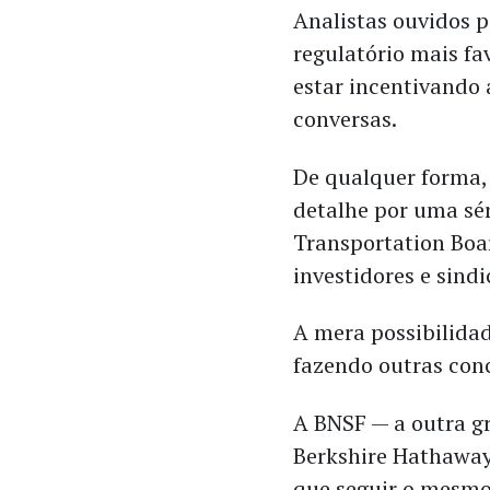
Analistas ouvidos 
regulatório mais f
estar incentivando 
conversas.
De qualquer forma,
detalhe por uma sé
Transportation Boar
investidores e sindi
A mera possibilidad
fazendo outras conc
A BNSF — a outra g
Berkshire Hathaway 
que seguir o mesmo