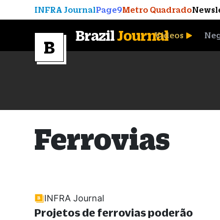
INFRA Journal
Page9
Metro Quadrado
Newsl
Brazil
Journal
Vídeos
Neg
A Moeda que Vingou
Ferrovias
INFRA Journal
Projetos de ferrovias poderão