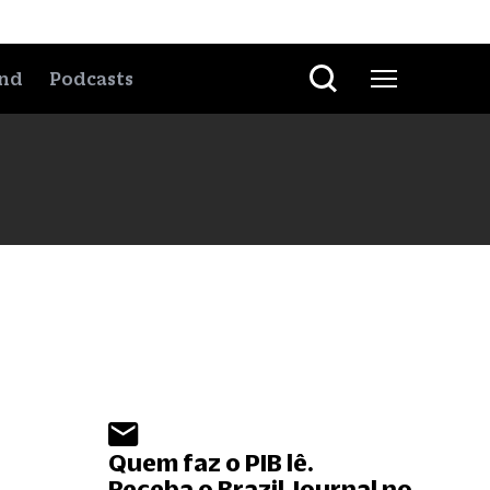
nd
Podcasts
Quem faz o PIB lê.
Receba o Brazil Journal no