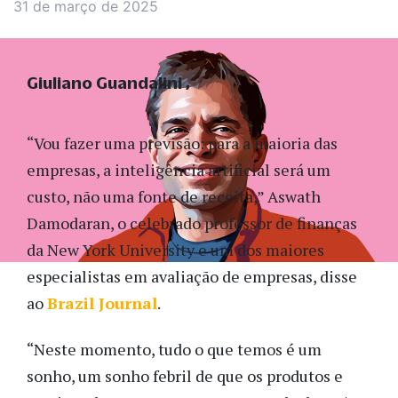
31 de março de 2025
Giuliano Guandalini
“Vou fazer uma previsão: para a maioria das
empresas, a inteligência artificial será um
custo, não uma fonte de receita,” Aswath
Damodaran, o celebrado professor de finanças
da New York University e um dos maiores
especialistas em avaliação de empresas, disse
ao
Brazil Journal
.
“Neste momento, tudo o que temos é um
sonho, um sonho febril de que os produtos e