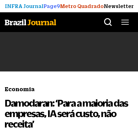
INFRA Journal
Page9
Metro Quadrado
Newsletter
Brazil
Journal
Economia
Damodaran: ‘Para a maioria das
empresas, IA será custo, não
receita’